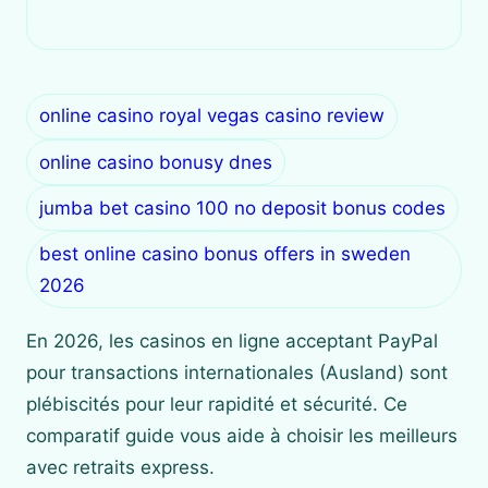
online casino royal vegas casino review
online casino bonusy dnes
jumba bet casino 100 no deposit bonus codes
best online casino bonus offers in sweden
2026
En 2026, les casinos en ligne acceptant PayPal
pour transactions internationales (Ausland) sont
plébiscités pour leur rapidité et sécurité. Ce
comparatif guide vous aide à choisir les meilleurs
avec retraits express.