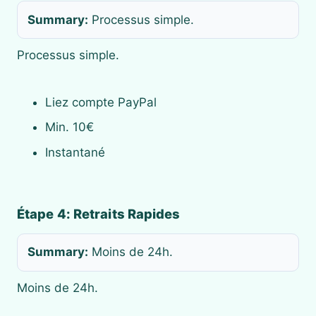
Summary:
Processus simple.
Processus simple.
Liez compte PayPal
Min. 10€
Instantané
Étape 4: Retraits Rapides
Summary:
Moins de 24h.
Moins de 24h.