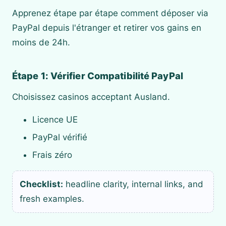
Apprenez étape par étape comment déposer via
PayPal depuis l'étranger et retirer vos gains en
moins de 24h.
Étape 1: Vérifier Compatibilité PayPal
Choisissez casinos acceptant Ausland.
Licence UE
PayPal vérifié
Frais zéro
Checklist:
headline clarity, internal links, and
fresh examples.