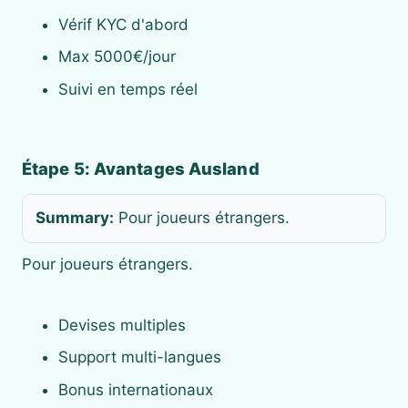
Vérif KYC d'abord
Max 5000€/jour
Suivi en temps réel
Étape 5: Avantages Ausland
Summary:
Pour joueurs étrangers.
Pour joueurs étrangers.
Devises multiples
Support multi-langues
Bonus internationaux