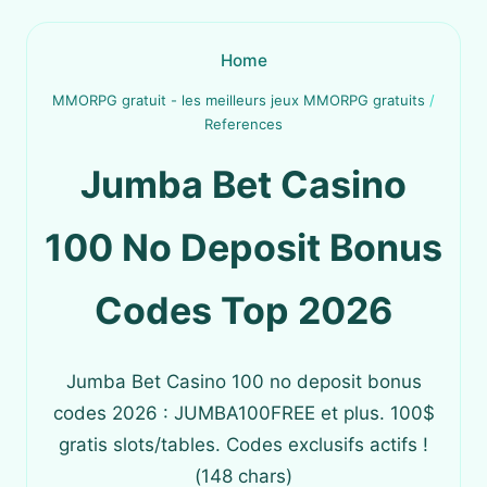
Home
MMORPG gratuit - les meilleurs jeux MMORPG gratuits
/
References
Jumba Bet Casino
100 No Deposit Bonus
Codes Top 2026
Jumba Bet Casino 100 no deposit bonus
codes 2026 : JUMBA100FREE et plus. 100$
gratis slots/tables. Codes exclusifs actifs !
(148 chars)