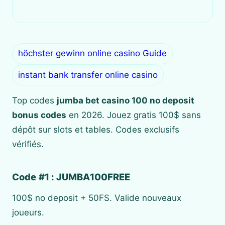
höchster gewinn online casino Guide
instant bank transfer online casino
Top codes
jumba bet casino 100 no deposit
bonus codes
en 2026. Jouez gratis 100$ sans
dépôt sur slots et tables. Codes exclusifs
vérifiés.
Code #1 : JUMBA100FREE
100$ no deposit + 50FS. Valide nouveaux
joueurs.