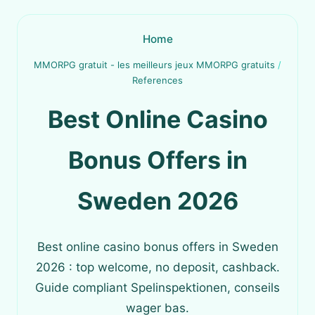
Home
MMORPG gratuit - les meilleurs jeux MMORPG gratuits
/
References
Best Online Casino
Bonus Offers in
Sweden 2026
Best online casino bonus offers in Sweden
2026 : top welcome, no deposit, cashback.
Guide compliant Spelinspektionen, conseils
wager bas.