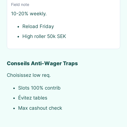
Field note
10-20% weekly.
Reload Friday
High roller 50k SEK
Conseils Anti-Wager Traps
Choisissez low req.
Slots 100% contrib
Évitez tables
Max cashout check