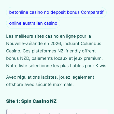
betonline casino no deposit bonus Comparatif
online australian casino
Les meilleurs sites casino en ligne pour la
Nouvelle-Zélande en 2026, incluant Columbus
Casino. Ces plateformes NZ-friendly offrent
bonus NZD, paiements locaux et jeux premium.
Notre liste sélectionne les plus fiables pour Kiwis.
Avec régulations laxistes, jouez légalement
offshore avec sécurité maximale.
Site 1: Spin Casino NZ