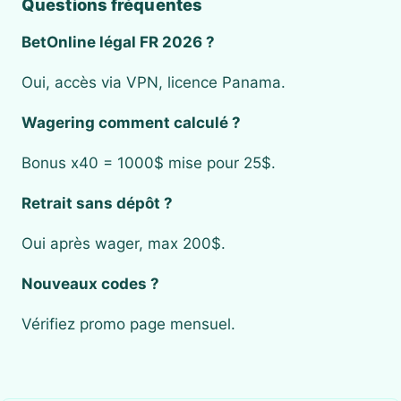
Questions fréquentes
BetOnline légal FR 2026 ?
Oui, accès via VPN, licence Panama.
Wagering comment calculé ?
Bonus x40 = 1000$ mise pour 25$.
Retrait sans dépôt ?
Oui après wager, max 200$.
Nouveaux codes ?
Vérifiez promo page mensuel.