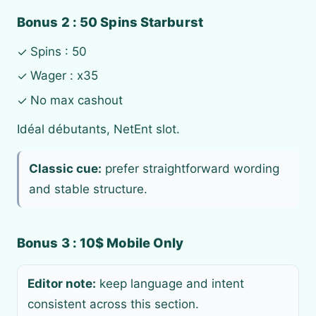
Bonus 2 : 50 Spins Starburst
Spins : 50
✓
Wager : x35
✓
No max cashout
✓
Idéal débutants, NetEnt slot.
Classic cue:
prefer straightforward wording
and stable structure.
Bonus 3 : 10$ Mobile Only
Editor note:
keep language and intent
consistent across this section.