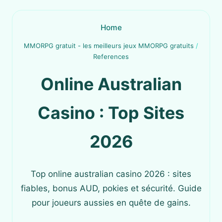
Home
MMORPG gratuit - les meilleurs jeux MMORPG gratuits
/
References
Online Australian
Casino : Top Sites
2026
Top online australian casino 2026 : sites
fiables, bonus AUD, pokies et sécurité. Guide
pour joueurs aussies en quête de gains.