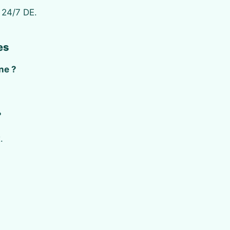
t 24/7 DE.
es
ne ?
?
.