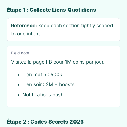
Étape 1 : Collecte Liens Quotidiens
Reference:
keep each section tightly scoped
to one intent.
Field note
Visitez la page FB pour 1M coins par jour.
Lien matin : 500k
Lien soir : 2M + boosts
Notifications push
Étape 2 : Codes Secrets 2026