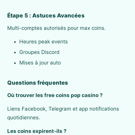
Étape 5 : Astuces Avancées
Multi-comptes autorisés pour max coins.
Heures peak events
Groupes Discord
Mises à jour auto
Questions fréquentes
Où trouver les free coins pop casino ?
Liens Facebook, Telegram et app notifications
quotidiennes.
Les coins expirent-ils ?