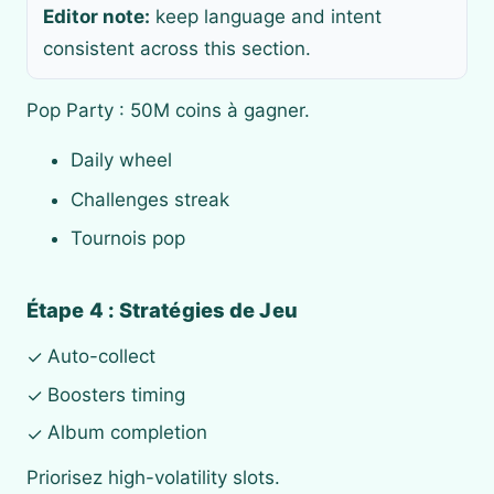
Editor note:
keep language and intent
consistent across this section.
Pop Party : 50M coins à gagner.
Daily wheel
Challenges streak
Tournois pop
Étape 4 : Stratégies de Jeu
Auto-collect
✓
Boosters timing
✓
Album completion
✓
Priorisez high-volatility slots.