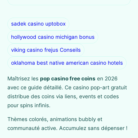
sadek casino uptobox
hollywood casino michigan bonus
viking casino frejus Conseils
oklahoma best native american casino hotels
Maîtrisez les
pop casino free coins
en 2026
avec ce guide détaillé. Ce casino pop-art gratuit
distribue des coins via liens, events et codes
pour spins infinis.
Thèmes colorés, animations bubbly et
communauté active. Accumulez sans dépenser !