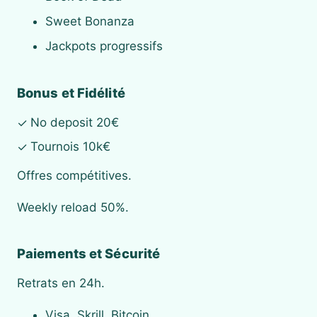
Sweet Bonanza
Jackpots progressifs
Bonus et Fidélité
No deposit 20€
✓
Tournois 10k€
✓
Offres compétitives.
Weekly reload 50%.
Paiements et Sécurité
Retrats en 24h.
Visa, Skrill, Bitcoin