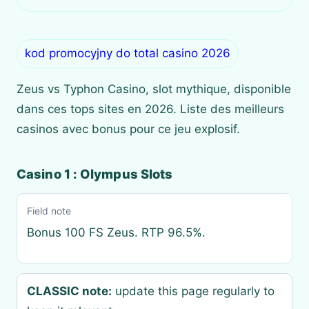
kod promocyjny do total casino 2026
Zeus vs Typhon Casino, slot mythique, disponible
dans ces tops sites en 2026. Liste des meilleurs
casinos avec bonus pour ce jeu explosif.
Casino 1 : Olympus Slots
Field note
Bonus 100 FS Zeus. RTP 96.5%.
CLASSIC note:
update this page regularly to