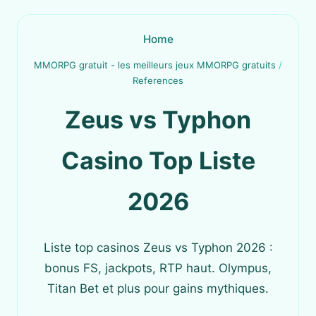
Home
MMORPG gratuit - les meilleurs jeux MMORPG gratuits
/
References
Zeus vs Typhon
Casino Top Liste
2026
Liste top casinos Zeus vs Typhon 2026 :
bonus FS, jackpots, RTP haut. Olympus,
Titan Bet et plus pour gains mythiques.