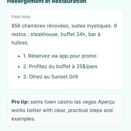
Hébergement et Restauration
Field note
856 chambres rénovées, suites mystiques. 9
restos : steakhouse, buffet 24h, bar à
huîtres.
1. Réservez via app pour promo
2. Profitez du buffet à 25$/pers
3. Dînez au Sunset Grill
Pro tip:
sams town casino las vegas Aperçu
works better with clear, practical steps and
examples.