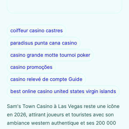
coiffeur casino castres
paradisus punta cana casino
casino grande motte tournoi poker
casino promoções
casino relevé de compte Guide
best online casino united states virgin islands
Sam's Town Casino à Las Vegas reste une icône
en 2026, attirant joueurs et touristes avec son
ambiance western authentique et ses 200 000