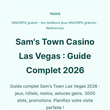
Home
MMORPG gratuit - les meilleurs jeux MMORPG gratuits
/
References
Sam's Town Casino
Las Vegas : Guide
Complet 2026
Guide complet Sam's Town Las Vegas 2026 :
jeux, hôtels, restos, astuces gains. 3000
slots, promotions. Planifiez votre visite
parfaite !