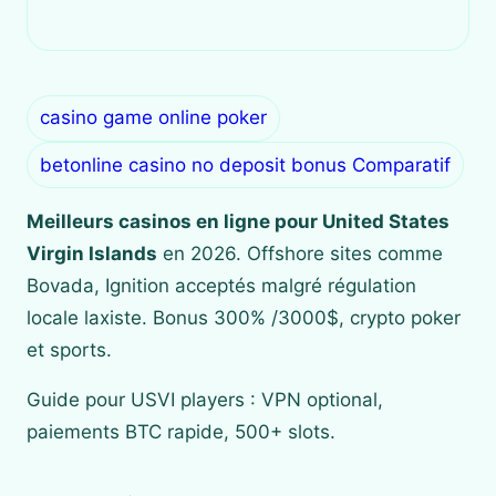
casino game online poker
betonline casino no deposit bonus Comparatif
Meilleurs casinos en ligne pour United States
Virgin Islands
en 2026. Offshore sites comme
Bovada, Ignition acceptés malgré régulation
locale laxiste. Bonus 300% /3000$, crypto poker
et sports.
Guide pour USVI players : VPN optional,
paiements BTC rapide, 500+ slots.