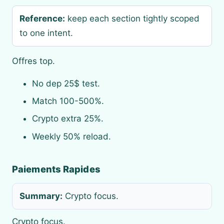
Reference:
keep each section tightly scoped
to one intent.
Offres top.
No dep 25$ test.
Match 100-500%.
Crypto extra 25%.
Weekly 50% reload.
Paiements Rapides
Summary:
Crypto focus.
Crypto focus.