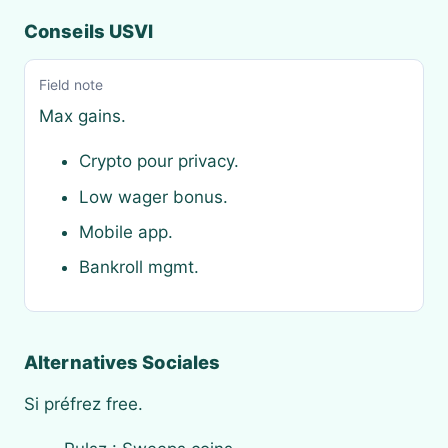
Conseils USVI
Field note
Max gains.
Crypto pour privacy.
Low wager bonus.
Mobile app.
Bankroll mgmt.
Alternatives Sociales
Si préfrez free.