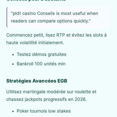
"pldt casino Conseils is most useful when
readers can compare options quickly."
Commencez petit, lisez RTP et évitez les slots à
haute volatilité initialement.
Testez démos gratuites
Bankroll 100 unités min
Stratégies Avancées EGB
Utilisez martingale modérée sur roulette et
chassez jackpots progressifs en 2026.
Poker tournois low stakes