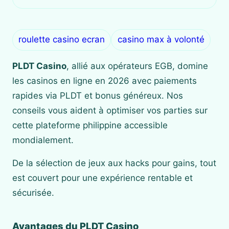
roulette casino ecran
casino max à volonté
PLDT Casino
, allié aux opérateurs EGB, domine
les casinos en ligne en 2026 avec paiements
rapides via PLDT et bonus généreux. Nos
conseils vous aident à optimiser vos parties sur
cette plateforme philippine accessible
mondialement.
De la sélection de jeux aux hacks pour gains, tout
est couvert pour une expérience rentable et
sécurisée.
Avantages du PLDT Casino