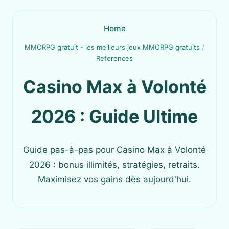
Home
MMORPG gratuit - les meilleurs jeux MMORPG gratuits
/
References
Casino Max à Volonté
2026 : Guide Ultime
Guide pas-à-pas pour Casino Max à Volonté
2026 : bonus illimités, stratégies, retraits.
Maximisez vos gains dès aujourd'hui.