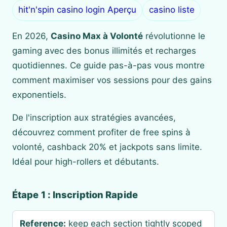
hit'n'spin casino login Aperçu
casino liste
En 2026,
Casino Max à Volonté
révolutionne le
gaming avec des bonus illimités et recharges
quotidiennes. Ce guide pas-à-pas vous montre
comment maximiser vos sessions pour des gains
exponentiels.
De l'inscription aux stratégies avancées,
découvrez comment profiter de free spins à
volonté, cashback 20% et jackpots sans limite.
Idéal pour high-rollers et débutants.
Étape 1 : Inscription Rapide
Reference:
keep each section tightly scoped