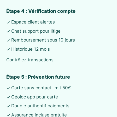
Étape 4 : Vérification compte
Espace client alertes
✓
Chat support pour litige
✓
Remboursement sous 10 jours
✓
Historique 12 mois
✓
Contrôlez transactions.
Étape 5 : Prévention future
Carte sans contact limit 50€
✓
Géoloc app pour carte
✓
Double authentif paiements
✓
Assurance incluse gratuite
✓