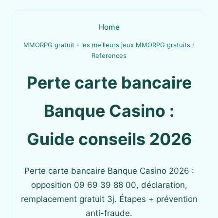
Home
MMORPG gratuit - les meilleurs jeux MMORPG gratuits
/
References
Perte carte bancaire
Banque Casino :
Guide conseils 2026
Perte carte bancaire Banque Casino 2026 :
opposition 09 69 39 88 00, déclaration,
remplacement gratuit 3j. Étapes + prévention
anti-fraude.