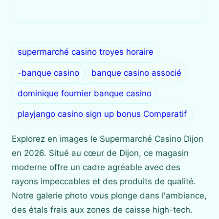
supermarché casino troyes horaire
-banque casino
banque casino associé
dominique fournier banque casino
playjango casino sign up bonus Comparatif
Explorez en images le Supermarché Casino Dijon
en 2026. Situé au cœur de Dijon, ce magasin
moderne offre un cadre agréable avec des
rayons impeccables et des produits de qualité.
Notre galerie photo vous plonge dans l'ambiance,
des étals frais aux zones de caisse high-tech.