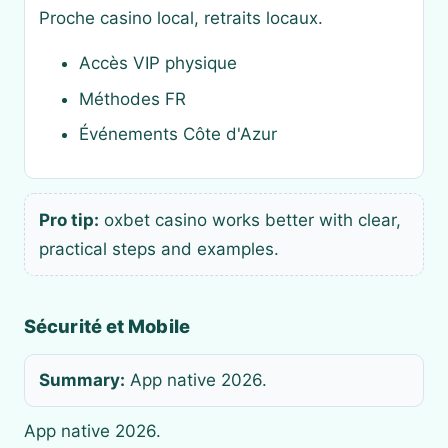
Proche casino local, retraits locaux.
Accès VIP physique
Méthodes FR
Événements Côte d'Azur
Pro tip:
oxbet casino works better with clear,
practical steps and examples.
Sécurité et Mobile
Summary:
App native 2026.
App native 2026.