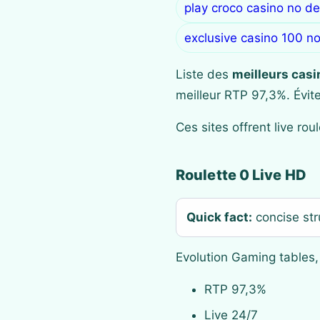
play croco casino no d
exclusive casino 100 
Liste des
meilleurs casi
meilleur RTP 97,3%. Évit
Ces sites offrent live ro
Roulette 0 Live HD
Quick fact:
concise str
Evolution Gaming tables,
RTP 97,3%
Live 24/7