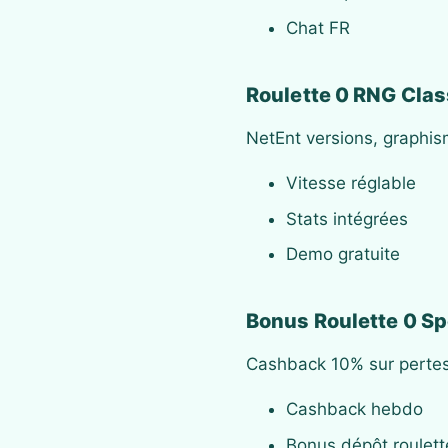
Chat FR
Roulette 0 RNG Cla
NetEnt versions, graphis
Vitesse réglable
Stats intégrées
Demo gratuite
Bonus Roulette 0 Sp
Cashback 10% sur pertes 
Cashback hebdo
Bonus dépôt roulett