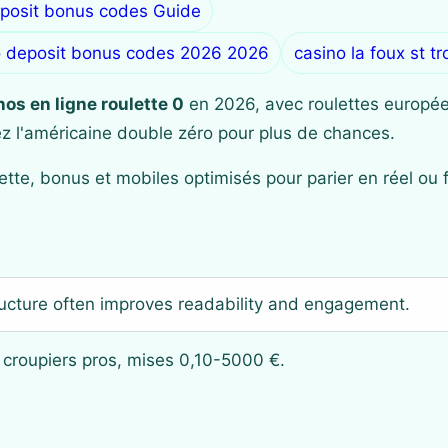
eposit bonus codes Guide
no deposit bonus codes 2026 2026
casino la foux st t
nos en ligne roulette 0
en 2026, avec roulettes europée
ez l'américaine double zéro pour plus de chances.
ulette, bonus et mobiles optimisés pour parier en réel ou 
ucture often improves readability and engagement.
 croupiers pros, mises 0,10-5000 €.