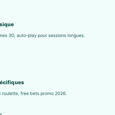
ssique
mes 3D, auto-play pour sessions longues.
écifiques
roulette, free bets promo 2026.
e