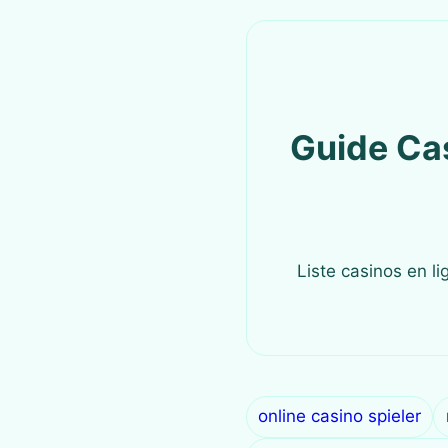
Guide Cas
Liste casinos en l
online casino spieler