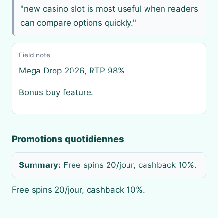
"new casino slot is most useful when readers
can compare options quickly."
Field note
Mega Drop 2026, RTP 98%.
Bonus buy feature.
Promotions quotidiennes
Summary:
Free spins 20/jour, cashback 10%.
Free spins 20/jour, cashback 10%.