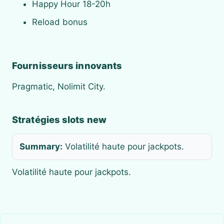
Happy Hour 18-20h
Reload bonus
Fournisseurs innovants
Pragmatic, Nolimit City.
Stratégies slots new
Summary:
Volatilité haute pour jackpots.
Volatilité haute pour jackpots.