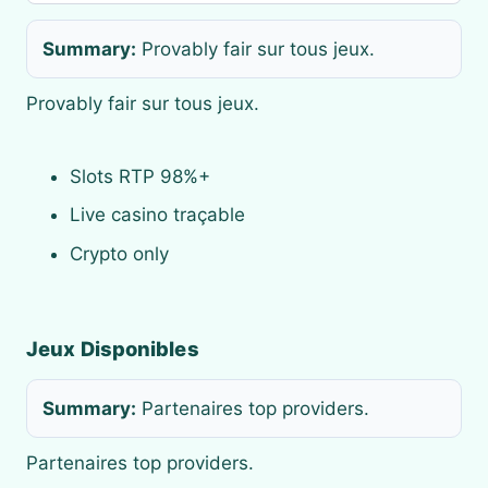
Summary:
Provably fair sur tous jeux.
Provably fair sur tous jeux.
Slots RTP 98%+
Live casino traçable
Crypto only
Jeux Disponibles
Summary:
Partenaires top providers.
Partenaires top providers.