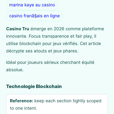
marina kaye au casino
casino franã§ais en ligne
Casino Tru
émerge en 2026 comme plateforme
innovante. Focus transparence et fair play, il
utilise blockchain pour jeux vérifiés. Cet article
décrypte ses atouts et jeux phares.
Idéal pour joueurs sérieux cherchant équité
absolue.
Technologie Blockchain
Reference:
keep each section tightly scoped
to one intent.