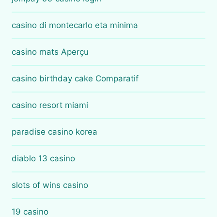
casino di montecarlo eta minima
casino mats Aperçu
casino birthday cake Comparatif
casino resort miami
paradise casino korea
diablo 13 casino
slots of wins casino
19 casino