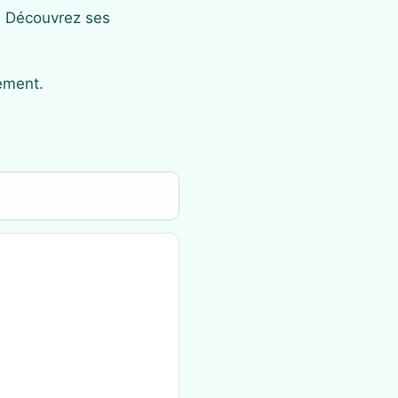
. Découvrez ses
gement.