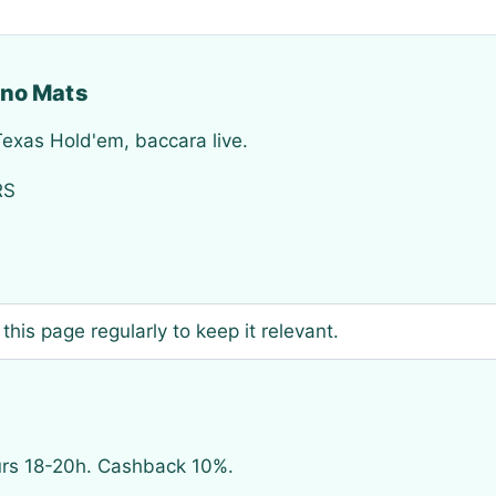
ino Mats
Texas Hold'em, baccara live.
RS
his page regularly to keep it relevant.
ours 18-20h. Cashback 10%.