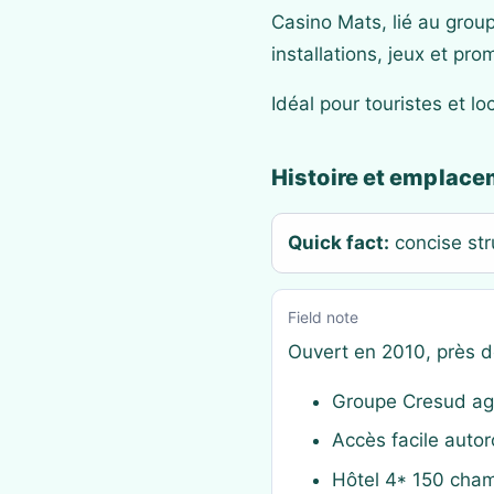
Casino Mats, lié au grou
installations, jeux et pr
Idéal pour touristes et 
Histoire et emplac
Quick fact:
concise str
Field note
Ouvert en 2010, près d
Groupe Cresud agr
Accès facile auto
Hôtel 4* 150 cha