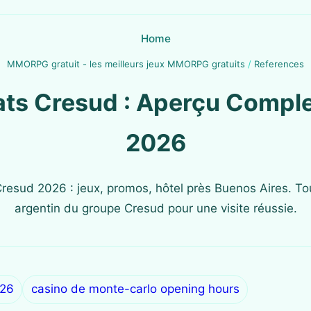
Home
MMORPG gratuit - les meilleurs jeux MMORPG gratuits
/
References
ts Cresud : Aperçu Comple
2026
esud 2026 : jeux, promos, hôtel près Buenos Aires. Tou
argentin du groupe Cresud pour une visite réussie.
026
casino de monte-carlo opening hours