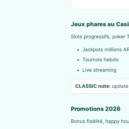
Jeux phares au Cas
Slots progressifs, poker 
Jackpots millions A
Tournois hebdo
Live streaming
CLASSIC note:
update t
Promotions 2026
Bonus fidélité, happy h