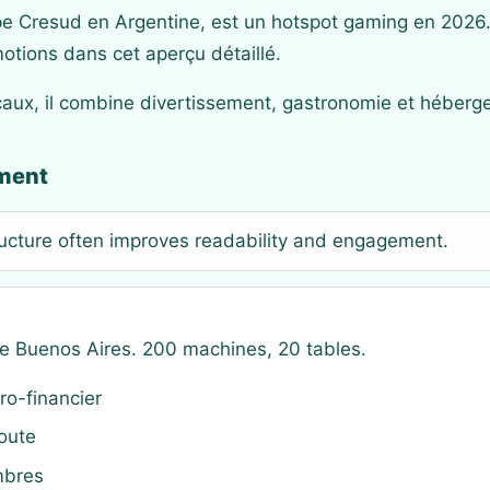
pe Cresud en Argentine, est un hotspot gaming en 2026
omotions dans cet aperçu détaillé.
locaux, il combine divertissement, gastronomie et héber
ement
ucture often improves readability and engagement.
e Buenos Aires. 200 machines, 20 tables.
o-financier
route
mbres