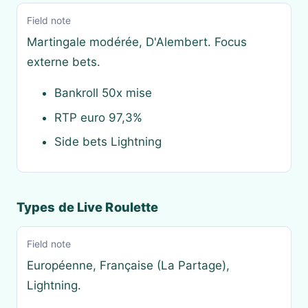
Field note
Martingale modérée, D'Alembert. Focus
externe bets.
Bankroll 50x mise
RTP euro 97,3%
Side bets Lightning
Types de Live Roulette
Field note
Européenne, Française (La Partage),
Lightning.