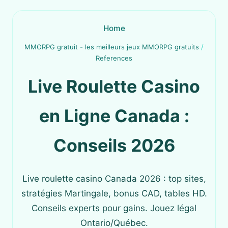
Home
MMORPG gratuit - les meilleurs jeux MMORPG gratuits
/
References
Live Roulette Casino
en Ligne Canada :
Conseils 2026
Live roulette casino Canada 2026 : top sites,
stratégies Martingale, bonus CAD, tables HD.
Conseils experts pour gains. Jouez légal
Ontario/Québec.