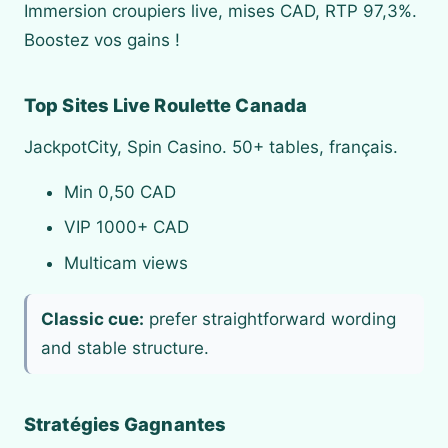
Immersion croupiers live, mises CAD, RTP 97,3%.
Boostez vos gains !
Top Sites Live Roulette Canada
JackpotCity, Spin Casino. 50+ tables, français.
Min 0,50 CAD
VIP 1000+ CAD
Multicam views
Classic cue:
prefer straightforward wording
and stable structure.
Stratégies Gagnantes