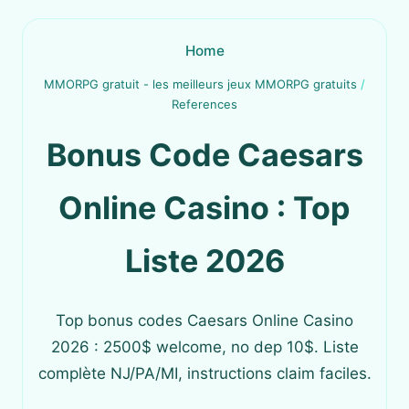
Home
MMORPG gratuit - les meilleurs jeux MMORPG gratuits
/
References
Bonus Code Caesars
Online Casino : Top
Liste 2026
Top bonus codes Caesars Online Casino
2026 : 2500$ welcome, no dep 10$. Liste
complète NJ/PA/MI, instructions claim faciles.