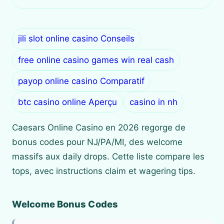
jili slot online casino Conseils
free online casino games win real cash
payop online casino Comparatif
btc casino online Aperçu
casino in nh
Caesars Online Casino en 2026 regorge de
bonus codes pour NJ/PA/MI, des welcome
massifs aux daily drops. Cette liste compare les
tops, avec instructions claim et wagering tips.
Welcome Bonus Codes