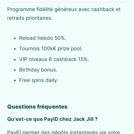
Programme fidélité généreux avec cashback et
retraits prioritaires.
Reload hebdo 50%.
Tournois 100k€ prize pool.
VIP niveaux 6 cashback 15%.
Birthday bonus.
Free spins daily.
Questions fréquentes
Qu'est-ce que PayID chez Jack Jill ?
PayID permet des dépôts instantanés via votre