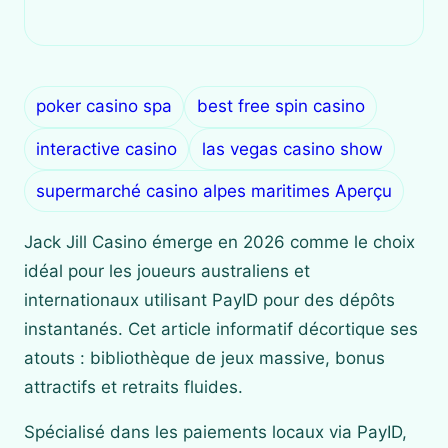
poker casino spa
best free spin casino
interactive casino
las vegas casino show
supermarché casino alpes maritimes Aperçu
Jack Jill Casino émerge en 2026 comme le choix
idéal pour les joueurs australiens et
internationaux utilisant PayID pour des dépôts
instantanés. Cet article informatif décortique ses
atouts : bibliothèque de jeux massive, bonus
attractifs et retraits fluides.
Spécialisé dans les paiements locaux via PayID,