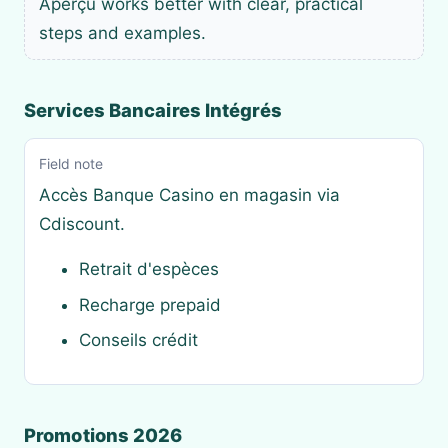
Aperçu works better with clear, practical
steps and examples.
Services Bancaires Intégrés
Field note
Accès Banque Casino en magasin via
Cdiscount.
Retrait d'espèces
Recharge prepaid
Conseils crédit
Promotions 2026