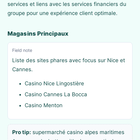
services et liens avec les services financiers du
groupe pour une expérience client optimale.
Magasins Principaux
Field note
Liste des sites phares avec focus sur Nice et
Cannes.
Casino Nice Lingostière
Casino Cannes La Bocca
Casino Menton
Pro tip:
supermarché casino alpes maritimes