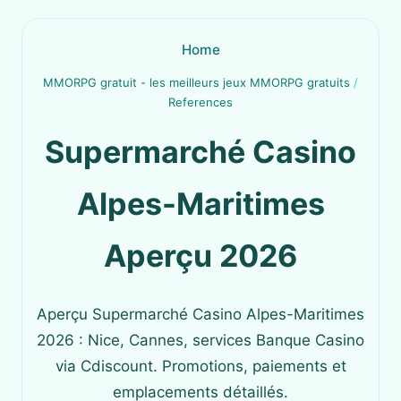
Home
MMORPG gratuit - les meilleurs jeux MMORPG gratuits
/
References
Supermarché Casino
Alpes-Maritimes
Aperçu 2026
Aperçu Supermarché Casino Alpes-Maritimes
2026 : Nice, Cannes, services Banque Casino
via Cdiscount. Promotions, paiements et
emplacements détaillés.