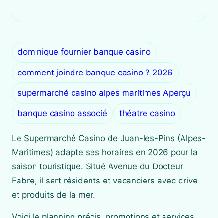
dominique fournier banque casino
comment joindre banque casino ? 2026
supermarché casino alpes maritimes Aperçu
banque casino associé
théatre casino
Le Supermarché Casino de Juan-les-Pins (Alpes-
Maritimes) adapte ses horaires en 2026 pour la
saison touristique. Situé Avenue du Docteur
Fabre, il sert résidents et vacanciers avec drive
et produits de la mer.
Voici le planning précis, promotions et services