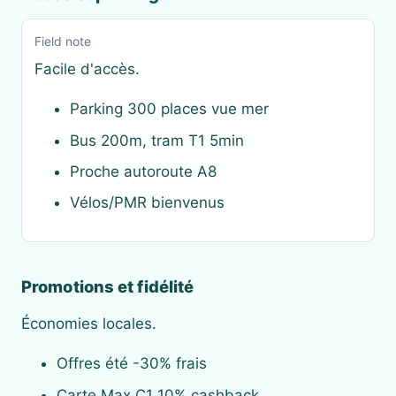
Field note
Facile d'accès.
Parking 300 places vue mer
Bus 200m, tram T1 5min
Proche autoroute A8
Vélos/PMR bienvenus
Promotions et fidélité
Économies locales.
Offres été -30% frais
Carte Max C1 10% cashback