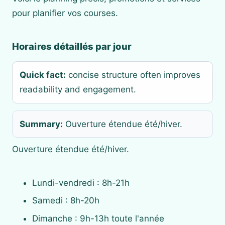
pour planifier vos courses.
Horaires détaillés par jour
Quick fact:
concise structure often improves
readability and engagement.
Summary:
Ouverture étendue été/hiver.
Ouverture étendue été/hiver.
Lundi-vendredi : 8h-21h
Samedi : 8h-20h
Dimanche : 9h-13h toute l'année