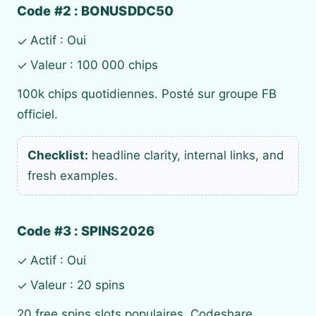
Code #2 : BONUSDDC50
Actif : Oui
✓
Valeur : 100 000 chips
✓
100k chips quotidiennes. Posté sur groupe FB
officiel.
Checklist:
headline clarity, internal links, and
fresh examples.
Code #3 : SPINS2026
Actif : Oui
✓
Valeur : 20 spins
✓
20 free spins slots populaires. Codeshare