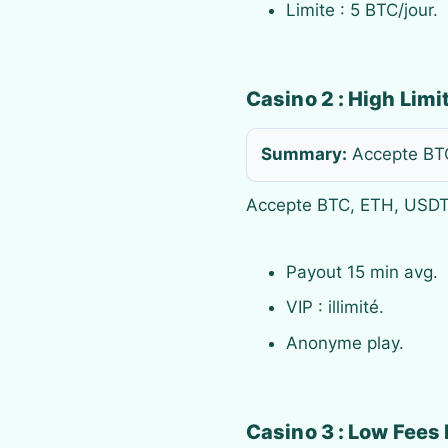
Limite : 5 BTC/jour.
Casino 2 : High Limi
Summary:
Accepte BT
Accepte BTC, ETH, USDT
Payout 15 min avg.
VIP : illimité.
Anonyme play.
Casino 3 : Low Fees