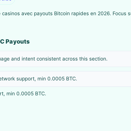
ne casinos avec payouts Bitcoin rapides en 2026. Focus s
BTC Payouts
age and intent consistent across this section.
etwork support, min 0.0005 BTC.
rt, min 0.0005 BTC.