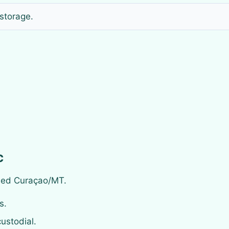
storage.
C
nsed Curaçao/MT.
s.
custodial.