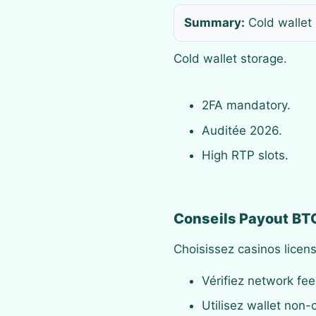
Summary:
Cold wallet 
Cold wallet storage.
2FA mandatory.
Auditée 2026.
High RTP slots.
Conseils Payout BT
Choisissez casinos lice
Vérifiez network fee
Utilisez wallet non-