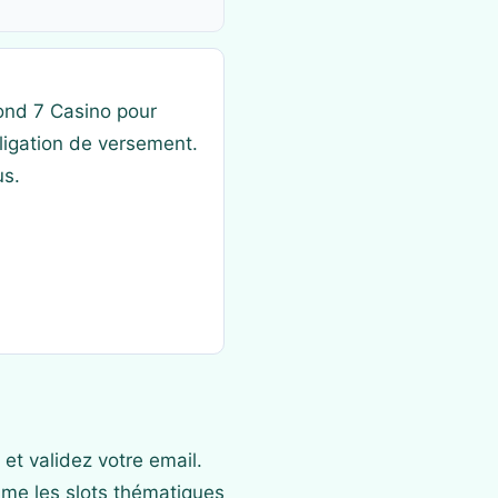
ond 7 Casino pour
bligation de versement.
us.
 et validez votre email.
me les slots thématiques