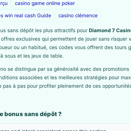
erçu
casino game online poker
es win real cash Guide
casino clémence
s sans dépôt les plus attractifs pour
Diamond 7 Casin
offres exclusives qui permettent de jouer sans risquer vo
ueur ou un habitué, ces codes vous offrent des tours gr
à sous et les jeux de table.
o se distingue par sa générosité avec des promotions 
nditions associées et les meilleures stratégies pour max
 pas à pas pour profiter pleinement de ces opportunités
e bonus sans dépôt ?