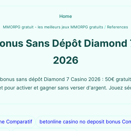
Home
MMORPG gratuit - les meilleurs jeux MMORPG gratuits
/
References
onus Sans Dépôt Diamond 
2026
bonus sans dépôt Diamond 7 Casino 2026 : 50€ gratuits
t pour activer et gagner sans verser d'argent. Jouez séc
ine Comparatif
betonline casino no deposit bonus Com