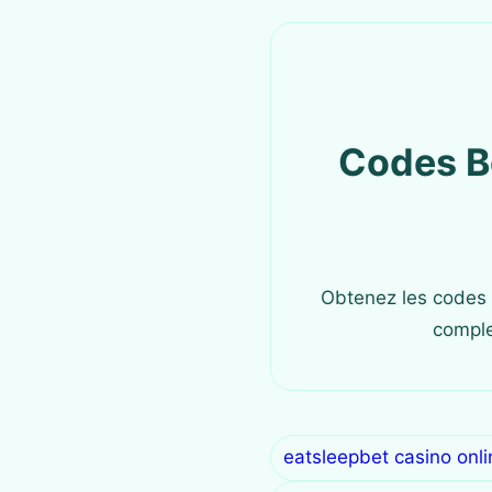
Codes B
Obtenez les codes 
comple
eatsleepbet casino onl