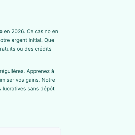
o
en 2026. Ce casino en
tre argent initial. Que
atuits ou des crédits
régulières. Apprenez à
imiser vos gains. Notre
 lucratives sans dépôt