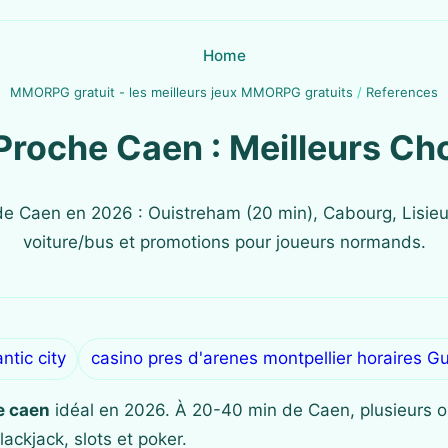
Home
MMORPG gratuit - les meilleurs jeux MMORPG gratuits
/
References
Proche Caen : Meilleurs Ch
e Caen en 2026 : Ouistreham (20 min), Cabourg, Lisieu
voiture/bus et promotions pour joueurs normands.
ntic city
casino pres d'arenes montpellier horaires G
e caen
idéal en 2026. À 20-40 min de Caen, plusieurs op
ackjack, slots et poker.