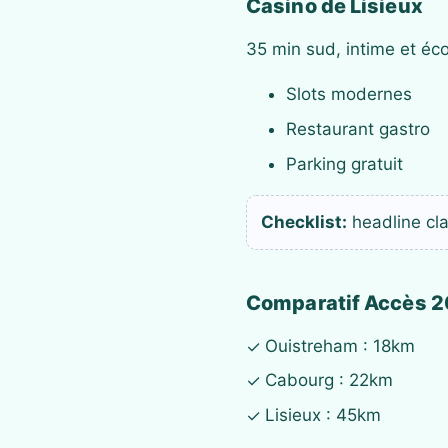
Casino de Lisieux
35 min sud, intime et é
Slots modernes
Restaurant gastro
Parking gratuit
Checklist:
headline cla
Comparatif Accès 
Ouistreham : 18km
✓
Cabourg : 22km
✓
Lisieux : 45km
✓