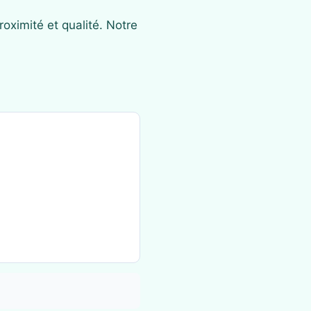
oximité et qualité. Notre