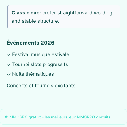
Classic cue:
prefer straightforward wording
and stable structure.
Événements 2026
Festival musique estivale
✓
Tournoi slots progressifs
✓
Nuits thématiques
✓
Concerts et tournois excitants.
© MMORPG gratuit - les meilleurs jeux MMORPG gratuits