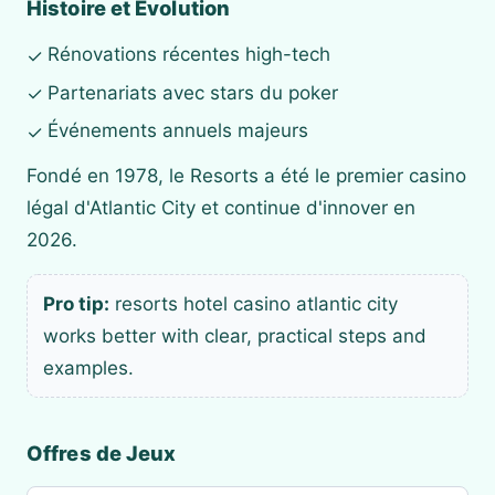
Histoire et Évolution
Rénovations récentes high-tech
✓
Partenariats avec stars du poker
✓
Événements annuels majeurs
✓
Fondé en 1978, le Resorts a été le premier casino
légal d'Atlantic City et continue d'innover en
2026.
Pro tip:
resorts hotel casino atlantic city
works better with clear, practical steps and
examples.
Offres de Jeux