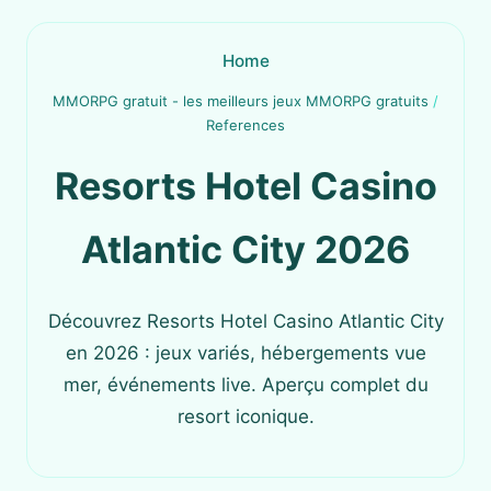
Home
MMORPG gratuit - les meilleurs jeux MMORPG gratuits
/
References
Resorts Hotel Casino
Atlantic City 2026
Découvrez Resorts Hotel Casino Atlantic City
en 2026 : jeux variés, hébergements vue
mer, événements live. Aperçu complet du
resort iconique.