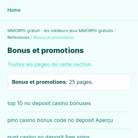
Home
MMORPG gratuit - les meilleurs jeux MMORPG gratuits
/
References
/
Bonus et promotions
Bonus et promotions
Toutes les pages de cette section.
Bonus et promotions:
25 pages.
top 10 no deposit casino bonuses
pino casino bonus code no deposit Aperçu
punt casino no deposit free spins