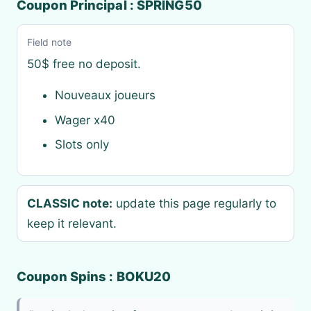
Coupon Principal : SPRING50
Field note
50$ free no deposit.
Nouveaux joueurs
Wager x40
Slots only
CLASSIC note:
update this page regularly to
keep it relevant.
Coupon Spins : BOKU20