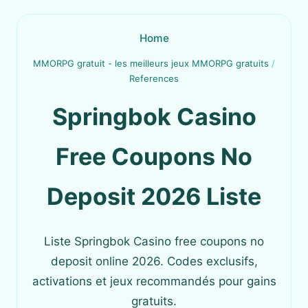
Home
MMORPG gratuit - les meilleurs jeux MMORPG gratuits
/
References
Springbok Casino
Free Coupons No
Deposit 2026 Liste
Liste Springbok Casino free coupons no
deposit online 2026. Codes exclusifs,
activations et jeux recommandés pour gains
gratuits.