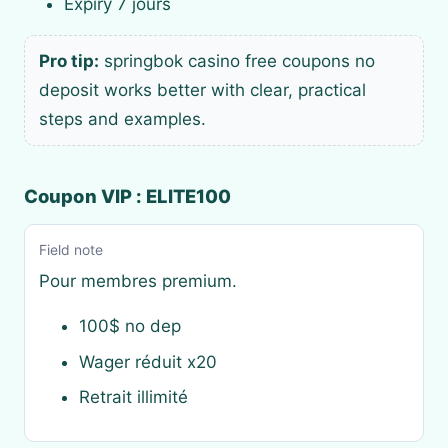
Expiry 7 jours
Pro tip:
springbok casino free coupons no
deposit works better with clear, practical
steps and examples.
Coupon VIP : ELITE100
Field note
Pour membres premium.
100$ no dep
Wager réduit x20
Retrait illimité