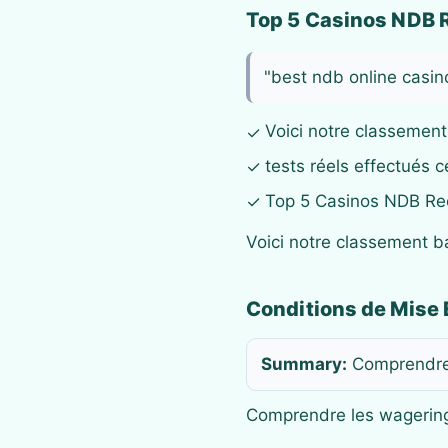
Top 5 Casinos NDB
"best ndb online casin
Voici notre classemen
✓
tests réels effectués 
✓
Top 5 Casinos NDB 
✓
Voici notre classement b
Conditions de Mise
Summary:
Comprendre 
Comprendre les wagering 