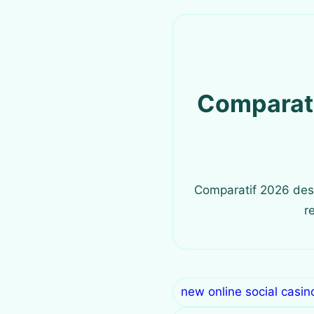
Comparati
Comparatif 2026 des 
r
new online social casin