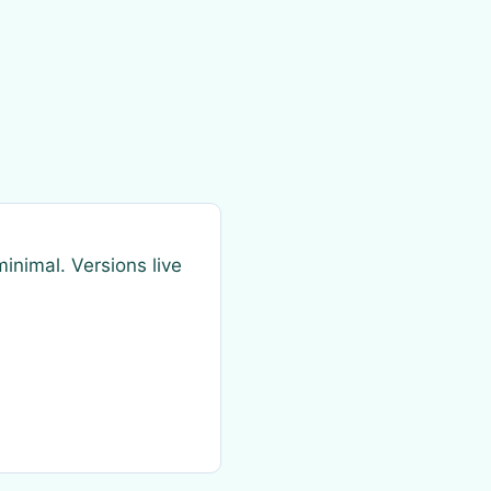
inimal. Versions live