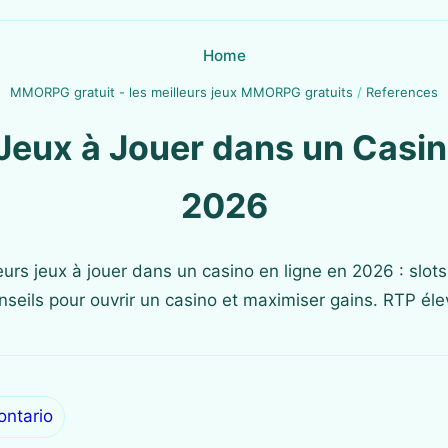
Home
MMORPG gratuit - les meilleurs jeux MMORPG gratuits
/
References
 Jeux à Jouer dans un Casin
2026
urs jeux à jouer dans un casino en ligne en 2026 : slots,
seils pour ouvrir un casino et maximiser gains. RTP él
ontario