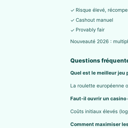
Risque élevé, récompe
✓
Cashout manuel
✓
Provably fair
✓
Nouveauté 2026 : multipl
Questions fréquent
Quel est le meilleur jeu
La roulette européenne ou
Faut-il ouvrir un casino 
Coûts initiaux élevés (log
Comment maximiser les