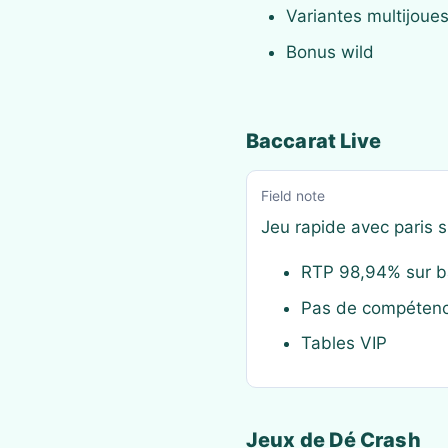
Variantes multijoue
Bonus wild
Baccarat Live
Field note
Jeu rapide avec paris s
RTP 98,94% sur b
Pas de compétenc
Tables VIP
Jeux de Dé Crash