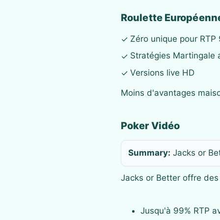
Roulette Européenn
Zéro unique pour RTP
✓
Stratégies Martingale
✓
Versions live HD
✓
Moins d'avantages maison
Poker Vidéo
Summary:
Jacks or Bet
Jacks or Better offre de
Jusqu'à 99% RTP av