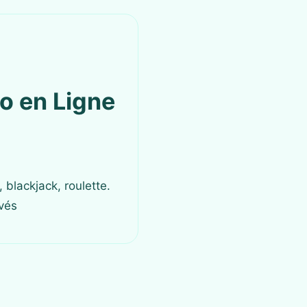
o en Ligne
 blackjack, roulette.
evés