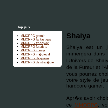
Top jeux
Shaiya
MMORPG gratuit
MMORPG fantastique
MMORPG free2play
Shaiya est un
MMORPG futuriste
MMORPG manga
immergera dans 
MMORPG m�dieval
MMORPG de guerre
l'Univers de Shai
MMORPG de strat�gie
de la Fureur et l'
vous pourrez choi
votre style de j
hardcore gamer.
Apr�s avoir chois
ce
MMORPG
, v