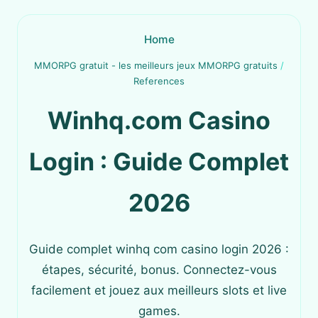
Home
MMORPG gratuit - les meilleurs jeux MMORPG gratuits
/
References
Winhq.com Casino
Login : Guide Complet
2026
Guide complet winhq com casino login 2026 :
étapes, sécurité, bonus. Connectez-vous
facilement et jouez aux meilleurs slots et live
games.