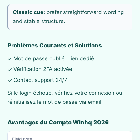
Classic cue:
prefer straightforward wording
and stable structure.
Problèmes Courants et Solutions
Mot de passe oublié : lien dédié
✓
Vérification 2FA activée
✓
Contact support 24/7
✓
Si le login échoue, vérifiez votre connexion ou
réinitialisez le mot de passe via email.
Avantages du Compte Winhq 2026
Field note