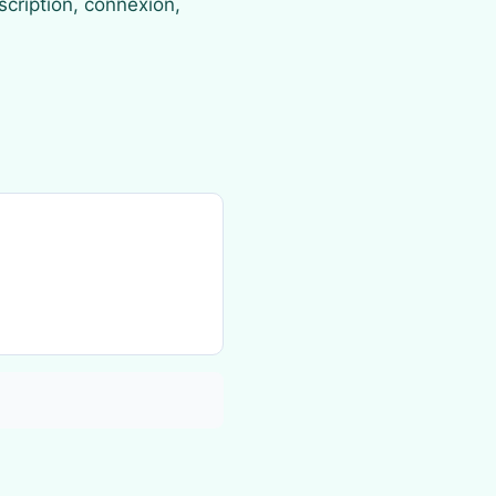
scription, connexion,