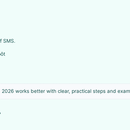
if SMS.
ôt
ş 2026 works better with clear, practical steps and exam
?