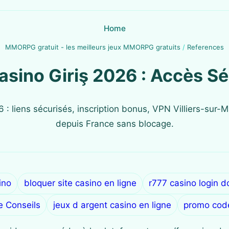
Home
MMORPG gratuit - les meilleurs jeux MMORPG gratuits
/
References
asino Giriş 2026 : Accès Sé
 : liens sécurisés, inscription bonus, VPN Villiers-sur-M
depuis France sans blocage.
ino
bloquer site casino en ligne
r777 casino login 
e Conseils
jeux d argent casino en ligne
promo cod