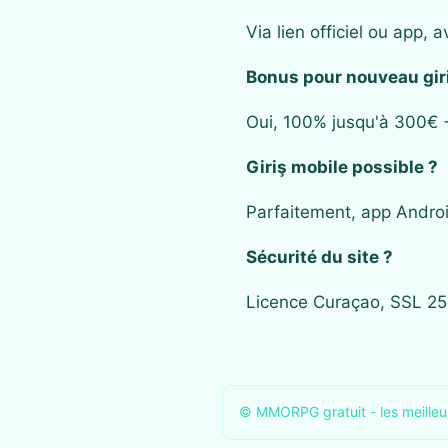
Via lien officiel ou app,
Bonus pour nouveau gir
Oui, 100% jusqu'à 300€ + 
Giriş mobile possible ?
Parfaitement, app Androi
Sécurité du site ?
Licence Curaçao, SSL 256
© MMORPG gratuit - les meille