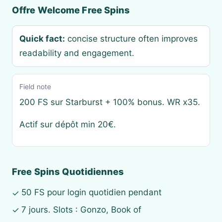
Offre Welcome Free Spins
Quick fact:
concise structure often improves
readability and engagement.
Field note
200 FS sur Starburst + 100% bonus. WR x35.
Actif sur dépôt min 20€.
Free Spins Quotidiennes
50 FS pour login quotidien pendant
✓
7 jours. Slots : Gonzo, Book of
✓