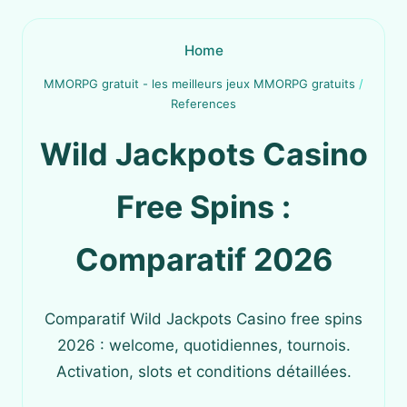
Home
MMORPG gratuit - les meilleurs jeux MMORPG gratuits
/
References
Wild Jackpots Casino
Free Spins :
Comparatif 2026
Comparatif Wild Jackpots Casino free spins
2026 : welcome, quotidiennes, tournois.
Activation, slots et conditions détaillées.