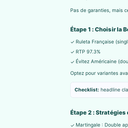
Pas de garanties, mais 
Étape 1 : Choisir la 
Ruleta Française (singl
✓
RTP 97.3%
✓
Évitez Américaine (dou
✓
Optez pour variantes av
Checklist:
headline cla
Étape 2 : Stratégies 
Martingale : Double ap
✓