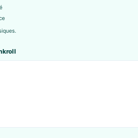
té
ce
siques.
nkroll
n