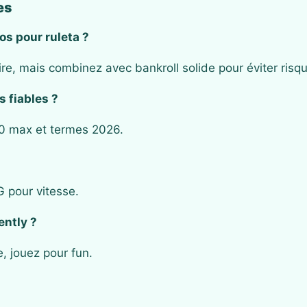
es
cos pour ruleta ?
re, mais combinez avec bankroll solide pour éviter risq
s fiables ?
30 max et termes 2026.
 pour vitesse.
ently ?
, jouez pour fun.