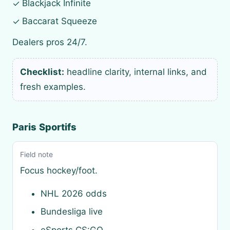
Blackjack Infinite
✓
Baccarat Squeeze
✓
Dealers pros 24/7.
Checklist:
headline clarity, internal links, and
fresh examples.
Paris Sportifs
Field note
Focus hockey/foot.
NHL 2026 odds
Bundesliga live
eSports CS:GO