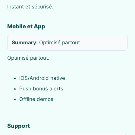
Instant et sécurisé.
Mobile et App
Summary:
Optimisé partout.
Optimisé partout.
iOS/Android native
Push bonus alerts
Offline demos
Support