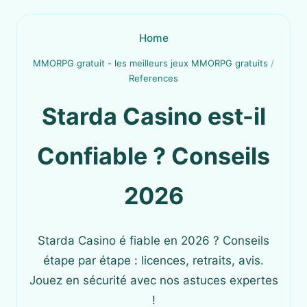
Home
MMORPG gratuit - les meilleurs jeux MMORPG gratuits
/
References
Starda Casino est-il
Confiable ? Conseils
2026
Starda Casino é fiable en 2026 ? Conseils
étape par étape : licences, retraits, avis.
Jouez en sécurité avec nos astuces expertes
!