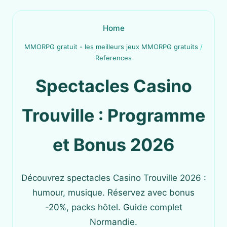
Home
MMORPG gratuit - les meilleurs jeux MMORPG gratuits
/
References
Spectacles Casino
Trouville : Programme
et Bonus 2026
Découvrez spectacles Casino Trouville 2026 :
humour, musique. Réservez avec bonus
-20%, packs hôtel. Guide complet
Normandie.