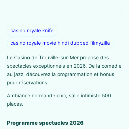
casino royale knife
casino royale movie hindi dubbed filmyzilla
Le Casino de Trouville-sur-Mer propose des
spectacles exceptionnels en 2026. De la comédie
au jazz, découvrez la programmation et bonus
pour réservations.
Ambiance normande chic, salle intimiste 500
places.
Programme spectacles 2026