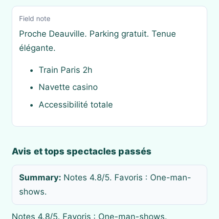
Field note
Proche Deauville. Parking gratuit. Tenue
élégante.
Train Paris 2h
Navette casino
Accessibilité totale
Avis et tops spectacles passés
Summary:
Notes 4.8/5. Favoris : One-man-
shows.
Notes 4.8/5. Favoris : One-man-shows.