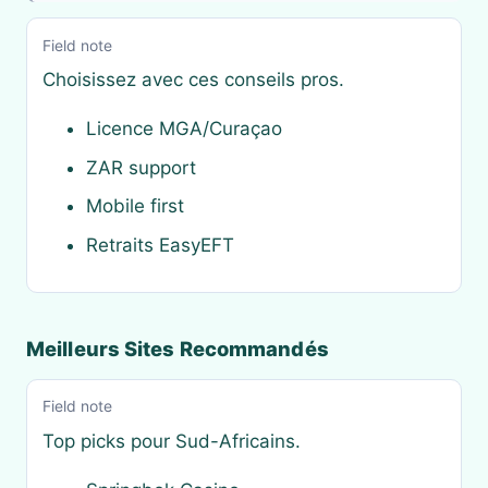
Field note
Choisissez avec ces conseils pros.
Licence MGA/Curaçao
ZAR support
Mobile first
Retraits EasyEFT
Meilleurs Sites Recommandés
Field note
Top picks pour Sud-Africains.