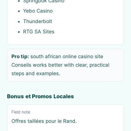
Springbok Casino
Yebo Casino
Thunderbolt
RTG SA Sites
Pro tip:
south african online casino site
Conseils works better with clear, practical
steps and examples.
Bonus et Promos Locales
Field note
Offres taillées pour le Rand.