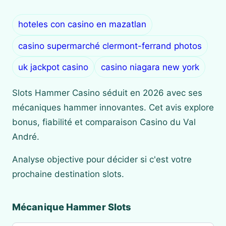
hoteles con casino en mazatlan
casino supermarché clermont-ferrand photos
uk jackpot casino
casino niagara new york
Slots Hammer Casino séduit en 2026 avec ses
mécaniques hammer innovantes. Cet avis explore
bonus, fiabilité et comparaison Casino du Val
André.
Analyse objective pour décider si c'est votre
prochaine destination slots.
Mécanique Hammer Slots