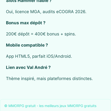
Slots Hammer fiable ?
Oui, licence MGA, audits eCOGRA 2026.
Bonus max dépôt ?
200€ dépôt = 400€ bonus + spins.
Mobile compatible ?
App HTML5, parfait iOS/Android.
Lien avec Val André ?
Thème inspiré, mais plateformes distinctes.
© MMORPG gratuit - les meilleurs jeux MMORPG gratuits