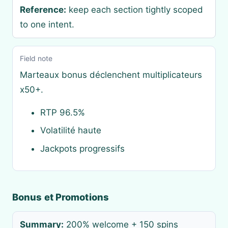
Reference:
keep each section tightly scoped
to one intent.
Field note
Marteaux bonus déclenchent multiplicateurs
x50+.
RTP 96.5%
Volatilité haute
Jackpots progressifs
Bonus et Promotions
Summary:
200% welcome + 150 spins