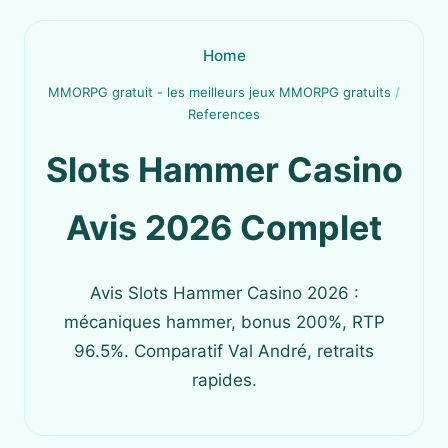
Home
MMORPG gratuit - les meilleurs jeux MMORPG gratuits
/
References
Slots Hammer Casino
Avis 2026 Complet
Avis Slots Hammer Casino 2026 :
mécaniques hammer, bonus 200%, RTP
96.5%. Comparatif Val André, retraits
rapides.