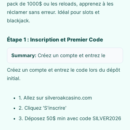
pack de 1000$ ou les reloads, apprenez à les
réclamer sans erreur. Idéal pour slots et
blackjack.
Étape 1 : Inscription et Premier Code
Summary:
Créez un compte et entrez le
Créez un compte et entrez le code lors du dépôt
initial.
1. Allez sur silveroakcasino.com
2. Cliquez 'S'inscrire'
3. Déposez 50$ min avec code SILVER2026