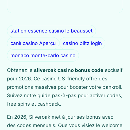
station essence casino le beausset
canlı casino Aperçu
casino blitz login
monaco monte-carlo casino
Obtenez le
silveroak casino bonus code
exclusif
pour 2026. Ce casino US-friendly offre des
promotions massives pour booster votre bankroll.
Suivez notre guide pas-à-pas pour activer codes,
free spins et cashback.
En 2026, Silveroak met à jour ses bonus avec
des codes mensuels. Que vous visiez le welcome