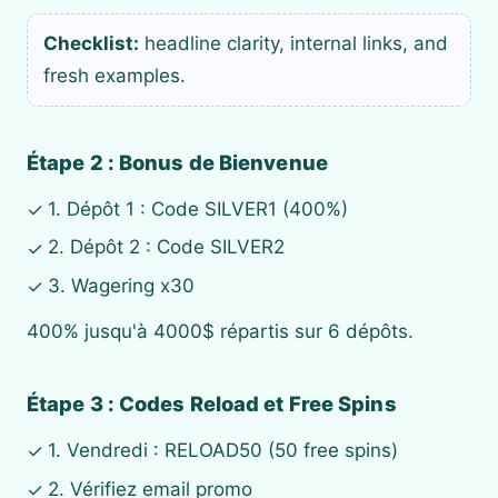
Checklist:
headline clarity, internal links, and
fresh examples.
Étape 2 : Bonus de Bienvenue
1. Dépôt 1 : Code SILVER1 (400%)
✓
2. Dépôt 2 : Code SILVER2
✓
3. Wagering x30
✓
400% jusqu'à 4000$ répartis sur 6 dépôts.
Étape 3 : Codes Reload et Free Spins
1. Vendredi : RELOAD50 (50 free spins)
✓
2. Vérifiez email promo
✓