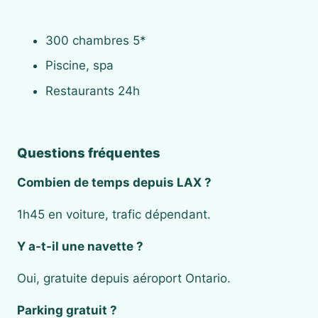
300 chambres 5*
Piscine, spa
Restaurants 24h
Questions fréquentes
Combien de temps depuis LAX ?
1h45 en voiture, trafic dépendant.
Y a-t-il une navette ?
Oui, gratuite depuis aéroport Ontario.
Parking gratuit ?