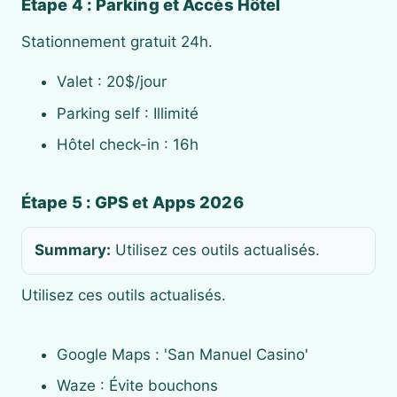
Étape 4 : Parking et Accès Hôtel
Stationnement gratuit 24h.
Valet : 20$/jour
Parking self : Illimité
Hôtel check-in : 16h
Étape 5 : GPS et Apps 2026
Summary:
Utilisez ces outils actualisés.
Utilisez ces outils actualisés.
Google Maps : 'San Manuel Casino'
Waze : Évite bouchons