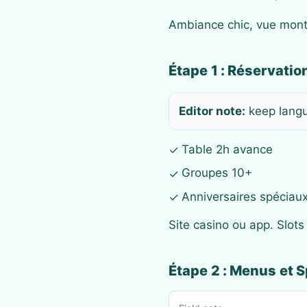
Ambiance chic, vue monta
Étape 1 : Réservatio
Editor note:
keep langu
Table 2h avance
✓
Groupes 10+
✓
Anniversaires spéciau
✓
Site casino ou app. Slots 
Étape 2 : Menus et S