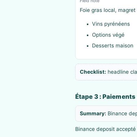
Field note
Foie gras local, magre
Vins pyrénéens
Options végé
Desserts maison
Checklist:
headline cla
Étape 3 : Paiement
Summary:
Binance dep
Binance deposit accepté