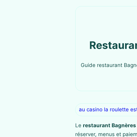
Restaura
Guide restaurant Bagn
au casino la roulette e
Le
restaurant Bagnères 
réserver, menus et paiem