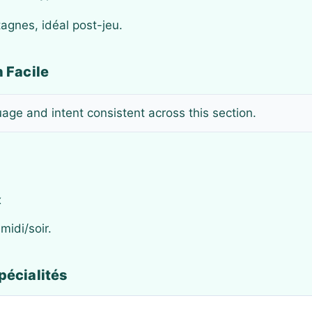
gnes, idéal post-jeu.
n Facile
age and intent consistent across this section.
x
midi/soir.
pécialités