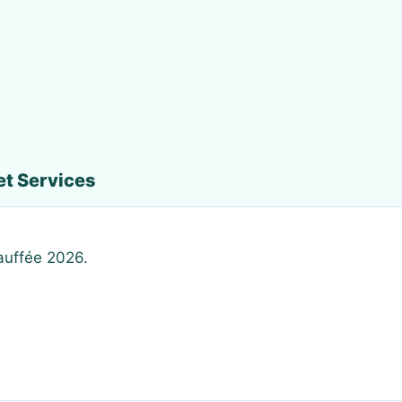
et Services
hauffée 2026.